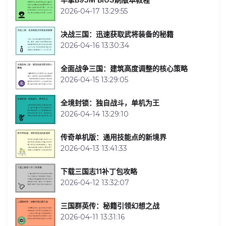
2026-04-17 13:29:55
决战三国：迅速获取武将装备的秘籍
2026-04-16 13:30:34
全面战争三国：建筑高度调整的核心策略
2026-04-15 13:29:05
全境封锁：独自战斗，单机为王
2026-04-14 13:29:10
传奇单机版：通用技能点的新境界
2026-04-13 13:41:33
下载三国志11补丁包攻略
2026-04-12 13:32:07
三国群英传：秘籍引领幻想之战
2026-04-11 13:31:16