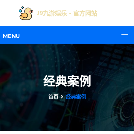
经典案例
首页
经典案例