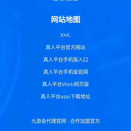
网站地图
XML
真人平台官方网站
真人平台手机版入口
真人平台手机版官网
真人平台Web网页版
真人平台app下载地址
九游会代理官网 - 合作加盟官方