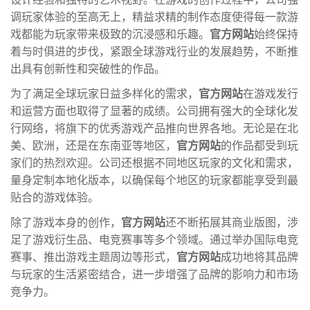
调玩家体验的至高无上，精益求精的制作态度使得每一款游
戏都能为玩家带来极致的沉浸感和乐趣。
官方网站
始终保持
着与时俱进的步伐，紧跟全球游戏行业的发展趋势，不断推
出具有创新性和突破性的作品。
为了满足全球玩家日益多样化的需求，
官方网站
在游戏发行
和运营方面也取得了显著的成绩。公司拥有强大的全球化发
行网络，将旗下的优秀游戏产品推向世界各地。无论是在北
美、欧洲，还是在东南亚等地区，
官方网站
的作品都受到玩
家们的热烈欢迎。公司还根据不同地区玩家的文化和需求，
量身定制本地化版本，以确保每个地区的玩家都能享受到最
贴合的游戏体验。
除了游戏本身的创作，
官方网站
还不断拓展其商业版图，涉
足了游戏衍生品、电竞赛事等多个领域。通过举办国际电竞
赛事、推出游戏主题周边等形式，
官方网站
成功地将其品牌
与玩家的生活紧密结合，进一步增强了品牌的影响力和市场
竞争力。