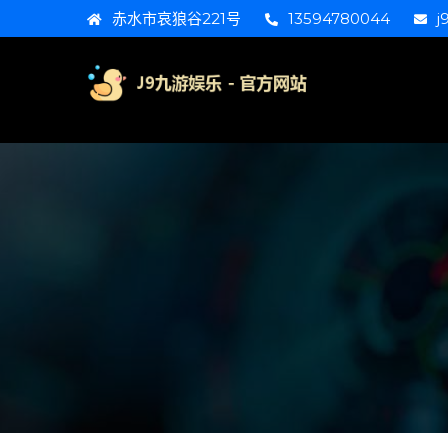
赤水市哀狼谷221号
13594780044
j