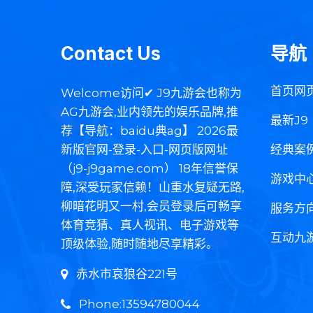
Contact Us
导航
首页网
Welcome访问✔ J9九游会也称为
AG九游会,业内领先的娱乐品牌,推
最新J9
荐【导航：baidu典ag】 2026最
新版官网-登录-入口-网页版网址
经典案
（j9-j9game.com） 18年信誉保
游戏中
障,深受玩家信赖！山重水复疑无路,
柳暗花明又一村,会员登录后可畅享
服务方
体育竞猜、真人视讯、电子游戏等
互动九
顶级体验,随时随地尽享精彩。
赤水市哀狼谷221号
Phone:13594780044