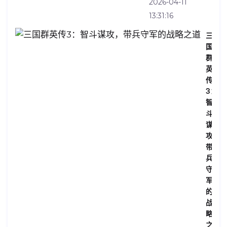
2026-04-11
13:31:16
三
国
群
英
传
3：
智
斗
谋
攻，
带
兵
守
军
的
战
略
之