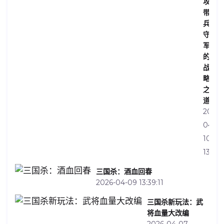
攻，
带
兵
守
军
的
战
略
之
道
2026-
04-
10
13:32:
三国杀：酒血回春
2026-04-09 13:39:11
三国杀新玩法：武
将血量大改编
2026-04-07