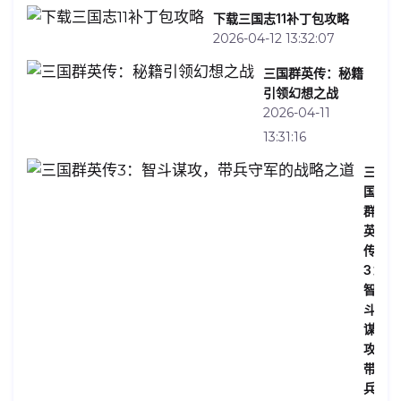
下载三国志11补丁包攻略
2026-04-12 13:32:07
三国群英传：秘籍
引领幻想之战
2026-04-11
13:31:16
三
国
群
英
传
3：
智
斗
谋
攻，
带
兵