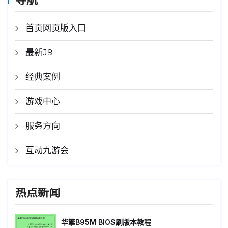
首页网页版入口
最新J9
经典案例
游戏中心
服务方向
互动九游会
热点新闻
华擎B95M BIOS刷版本教程