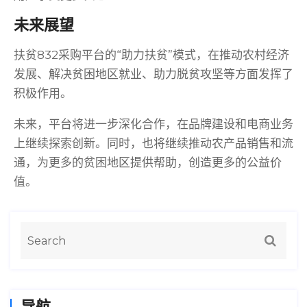
未来展望
扶贫832采购平台的“助力扶贫”模式，在推动农村经济
发展、解决贫困地区就业、助力脱贫攻坚等方面发挥了
积极作用。
未来，平台将进一步深化合作，在品牌建设和电商业务
上继续探索创新。同时，也将继续推动农产品销售和流
通，为更多的贫困地区提供帮助，创造更多的公益价
值。
导航