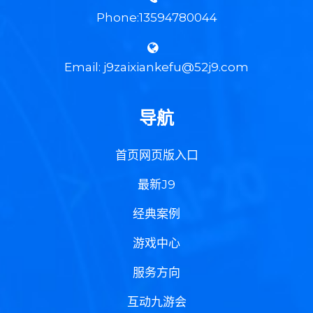
Phone:13594780044
Email: j9zaixiankefu@52j9.com
导航
首页网页版入口
最新J9
经典案例
游戏中心
服务方向
互动九游会