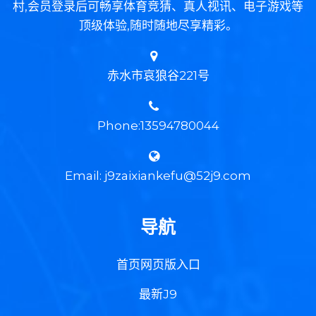
村,会员登录后可畅享体育竞猜、真人视讯、电子游戏等
顶级体验,随时随地尽享精彩。
赤水市哀狼谷221号
Phone:13594780044
Email: j9zaixiankefu@52j9.com
导航
首页网页版入口
最新J9