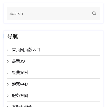
导航
首页网页版入口
最新J9
经典案例
游戏中心
服务方向