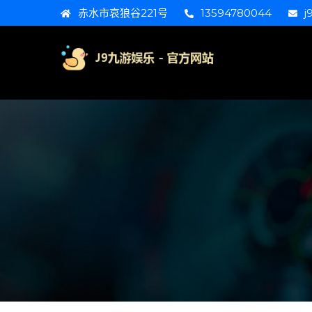
赤水市哀狼谷221号
13594780044
j