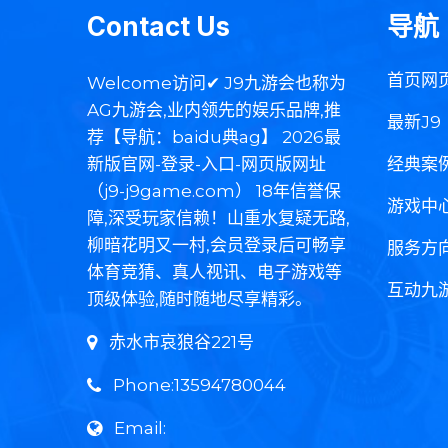
Contact Us
导航
首页网
Welcome访问✔ J9九游会也称为
AG九游会,业内领先的娱乐品牌,推
最新J9
荐【导航：baidu典ag】 2026最
新版官网-登录-入口-网页版网址
经典案
（j9-j9game.com） 18年信誉保
游戏中
障,深受玩家信赖！山重水复疑无路,
柳暗花明又一村,会员登录后可畅享
服务方
体育竞猜、真人视讯、电子游戏等
互动九
顶级体验,随时随地尽享精彩。
赤水市哀狼谷221号
Phone:13594780044
Email: