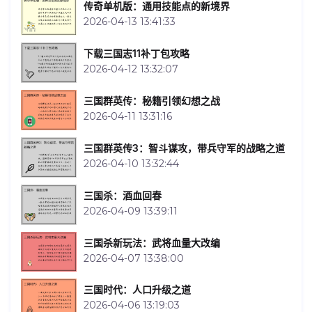
传奇单机版：通用技能点的新境界
2026-04-13 13:41:33
下载三国志11补丁包攻略
2026-04-12 13:32:07
三国群英传：秘籍引领幻想之战
2026-04-11 13:31:16
三国群英传3：智斗谋攻，带兵守军的战略之道
2026-04-10 13:32:44
三国杀：酒血回春
2026-04-09 13:39:11
三国杀新玩法：武将血量大改编
2026-04-07 13:38:00
三国时代：人口升级之道
2026-04-06 13:19:03