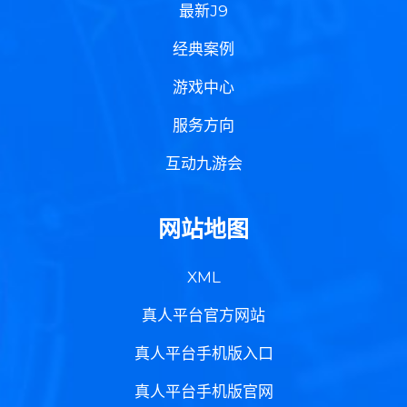
最新J9
经典案例
游戏中心
服务方向
互动九游会
网站地图
XML
真人平台官方网站
真人平台手机版入口
真人平台手机版官网