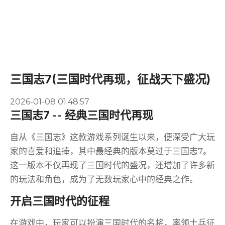
三国志7(三国时代再现，征战天下盛况)
2026-01-08 01:48:57
三国志7 -- 经典三国时代再现
自从《三国志》这款游戏系列诞生以来，便深受广大玩
家的喜爱和追捧，其中最经典的版本莫过于三国志7。
这一版本不仅再现了三国时代的盛况，还增加了许多新
的玩法和角色，成为了无数玩家心中的经典之作。
开启三国时代的征程
在游戏中，玩家可以扮演三国时代的名将，率领士兵征