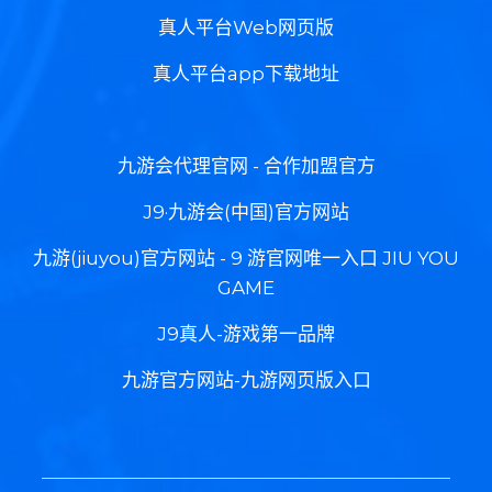
真人平台Web网页版
真人平台app下载地址
九游会代理官网 - 合作加盟官方
J9·九游会(中国)官方网站
九游(jiuyou)官方网站 - 9 游官网唯一入口 JIU YOU
GAME
J9真人-游戏第一品牌
九游官方网站-九游网页版入口