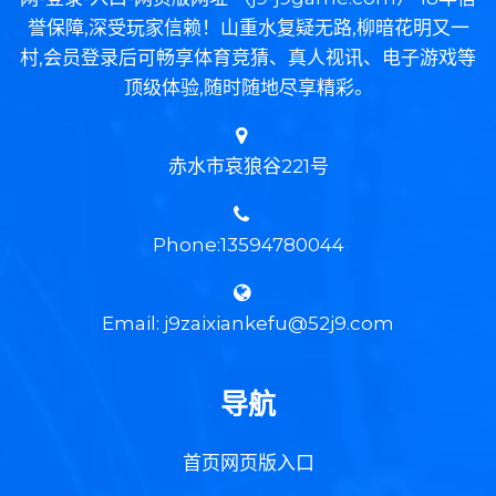
誉保障,深受玩家信赖！山重水复疑无路,柳暗花明又一
村,会员登录后可畅享体育竞猜、真人视讯、电子游戏等
顶级体验,随时随地尽享精彩。
赤水市哀狼谷221号
Phone:13594780044
Email: j9zaixiankefu@52j9.com
导航
首页网页版入口