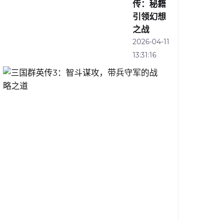
传：秘籍
引领幻想
之战
2026-04-11
13:31:16
三
国
群
英
传
3：
智
斗
谋
攻，
带
兵