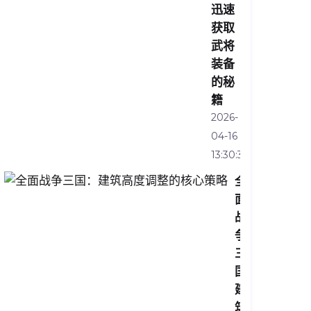
迅速
获取
武将
装备
的秘
籍
2026-
04-16
13:30:34
全
面
战
争
三
国：
建
筑