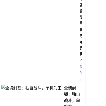
高
度
调
整
的
核
心
策
略
2026-
04-
15
13:29:05
全境封
锁：独自
战斗，单