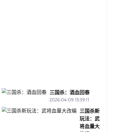
守
军
的
战
略
之
道
2026-
04-
10
13:32:44
三国杀：酒血回春
2026-04-09 13:39:11
三国杀新
玩法：武
将血量大