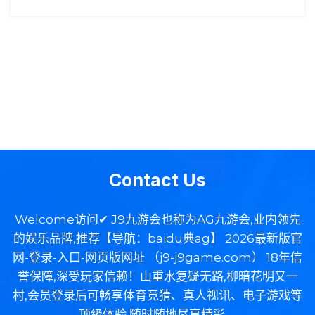
Contact Us
Welcome访问✔ J9九游会也称为AG九游会,业内领先
的娱乐品牌,推荐【导航：baidu典ag】 2026最新版官
网-登录-入口-网页版网址 （j9-j9game.com） 18年信
誉保障,深受玩家信赖！山重水复疑无路,柳暗花明又一
村,会员登录后可畅享体育竞猜、真人视讯、电子游戏等
顶级体验,随时随地尽享精彩。