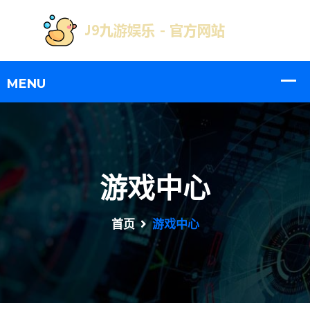
游戏中心
首页
游戏中心