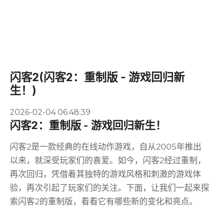
闪客2(闪客2：重制版 - 游戏回归新
生！)
2026-02-04 06:48:39
闪客2：重制版 - 游戏回归新生！
闪客2是一款经典的在线动作游戏，自从2005年推出
以来，就深受玩家们的喜爱。如今，闪客2经过重制，
再次回归，凭借着其独特的游戏风格和刺激的游戏体
验，再次引起了玩家们的关注。下面，让我们一起来探
索闪客2的重制版，看看它有哪些新的变化和亮点。