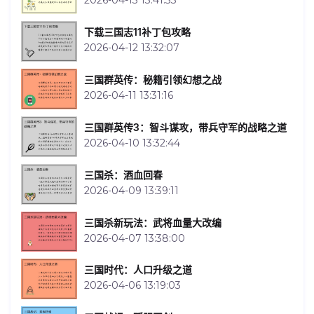
2026-04-13 13:41:33
下载三国志11补丁包攻略
2026-04-12 13:32:07
三国群英传：秘籍引领幻想之战
2026-04-11 13:31:16
三国群英传3：智斗谋攻，带兵守军的战略之道
2026-04-10 13:32:44
三国杀：酒血回春
2026-04-09 13:39:11
三国杀新玩法：武将血量大改编
2026-04-07 13:38:00
三国时代：人口升级之道
2026-04-06 13:19:03