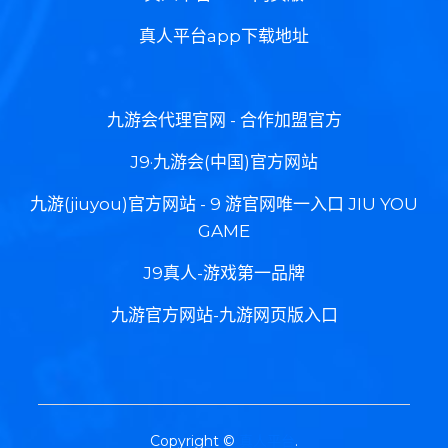
真人平台app下载地址
九游会代理官网 - 合作加盟官方
J9·九游会(中国)官方网站
九游(jiuyou)官方网站 - 9 游官网唯一入口 JIU YOU
GAME
J9真人-游戏第一品牌
九游官方网站-九游网页版入口
Copyright ©
真人平台
.