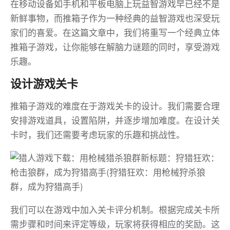
在移动设备如手机和平板电脑上玩益智游戏早已经不是
新鲜事物，而推箱子作为一种经典的益智游戏也深受玩
家们的喜爱。在这篇文章中，我们将重写一个经典立体
推箱子游戏，让你能够在解脑力谜题的同时，享受游戏
乐趣。
设计游戏关卡
推箱子游戏的难度在于游戏关卡的设计。我们需要合理
安排游戏道具，设置陷阱，并逐步增加难度。在设计关
卡时，我们还需要考虑玩家的乐趣和挑战性。
我们可以在游戏中加入关卡评分机制。根据完成关卡所
需步骤和时间来评定等级，玩家将获得相应的奖励。这