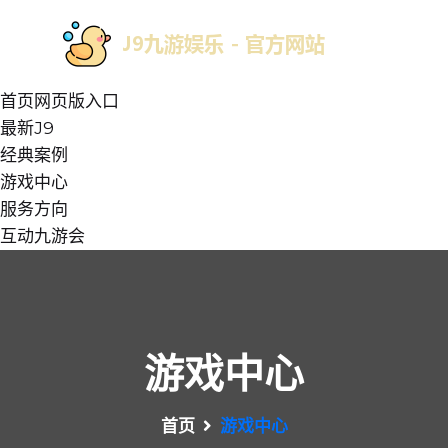
首页网页版入口
最新J9
经典案例
游戏中心
服务方向
互动九游会
游戏中心
首页
游戏中心