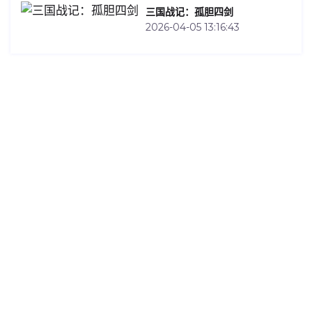
三国战记：孤胆四剑
2026-04-05 13:16:43
Contact Us
Welcome访问✔ J9九游会也称为AG九游会,业内领先
的娱乐品牌,推荐【导航：baidu典ag】 2026最新版官
网-登录-入口-网页版网址 （j9-j9game.com） 18年信
誉保障,深受玩家信赖！山重水复疑无路,柳暗花明又一