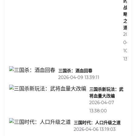
的
战
略
之
道
2026-
04-
10
13:32:
三国杀：酒血回春
2026-04-09 13:39:11
三国杀新玩法：武
将血量大改编
2026-04-07
13:38:00
三国时代：人口升级之道
2026-04-06 13:19:03