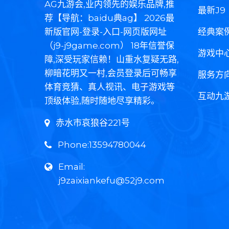
AG九游会,业内领先的娱乐品牌,推
最新J9
荐【导航：baidu典ag】 2026最
新版官网-登录-入口-网页版网址
经典案
（j9-j9game.com） 18年信誉保
游戏中
障,深受玩家信赖！山重水复疑无路,
柳暗花明又一村,会员登录后可畅享
服务方
体育竞猜、真人视讯、电子游戏等
互动九
顶级体验,随时随地尽享精彩。
赤水市哀狼谷221号
Phone:13594780044
Email:
j9zaixiankefu@52j9.com