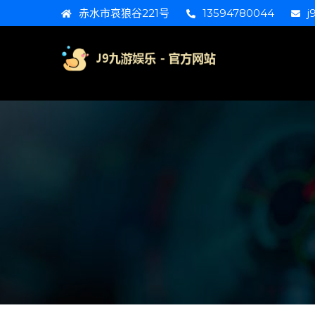
赤水市哀狼谷221号
13594780044
j