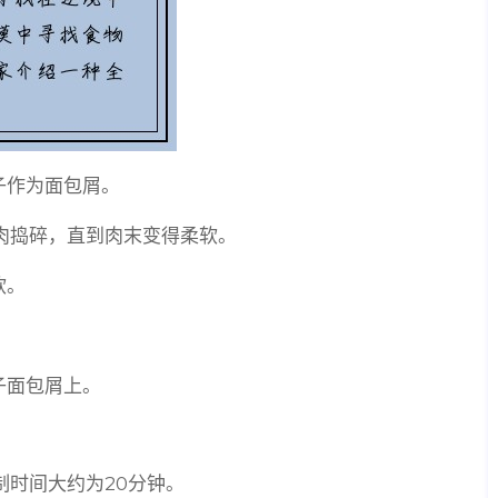
子作为面包屑。
将肉捣碎，直到肉末变得柔软。
软。
。
子面包屑上。
制时间大约为20分钟。