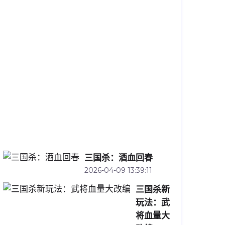
守
军
的
战
略
之
道
2026-
04-
10
13:32:44
三国杀：酒血回春
2026-04-09 13:39:11
三国杀新
玩法：武
将血量大