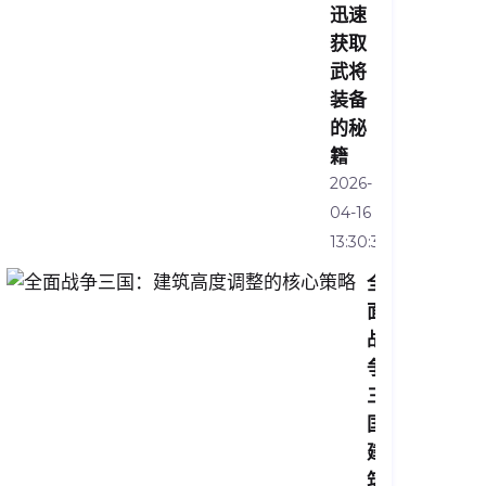
迅速
获取
武将
装备
的秘
籍
2026-
04-16
13:30:34
全
面
战
争
三
国：
建
筑