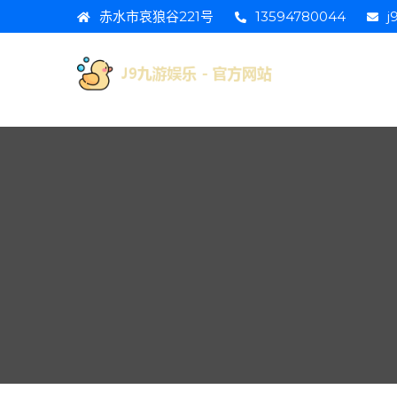
赤水市哀狼谷221号
13594780044
j