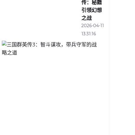
传：秘籍
引领幻想
之战
2026-04-11
13:31:16
三
国
群
英
传
3：
智
斗
谋
攻，
带
兵