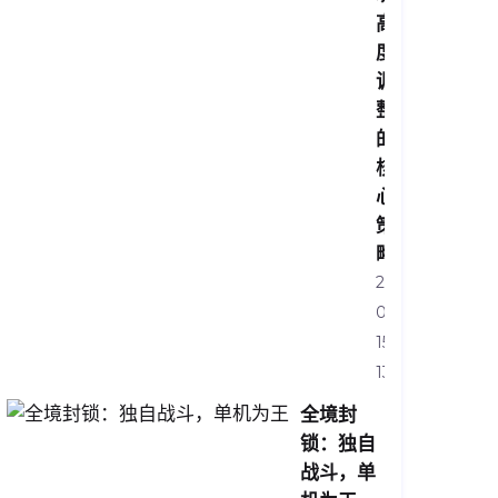
高
度
调
整
的
核
心
策
略
2026-
04-
15
13:29:05
全境封
锁：独自
战斗，单