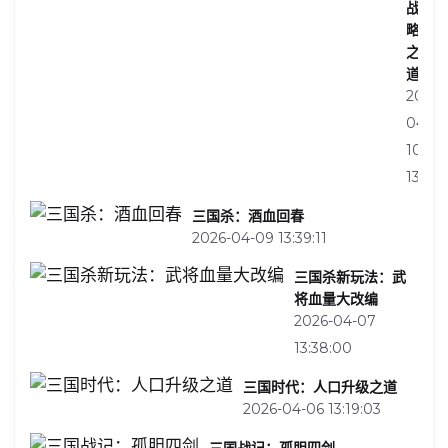
战
略
之
道
2026-
04-
10
13:32:
三国杀：酒血回春
2026-04-09 13:39:11
三国杀新玩法：武
将血量大改编
2026-04-07
13:38:00
三国时代：人口升级之道
2026-04-06 13:19:03
三国战记：孤胆四剑