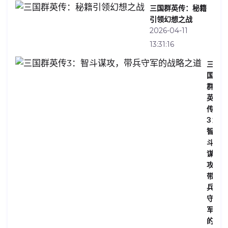
三国群英传：秘籍
引领幻想之战
2026-04-11
13:31:16
三
国
群
英
传
3：
智
斗
谋
攻，
带
兵
守
军
的