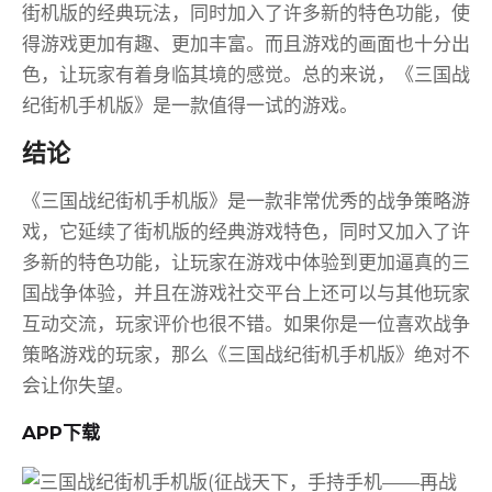
街机版的经典玩法，同时加入了许多新的特色功能，使
得游戏更加有趣、更加丰富。而且游戏的画面也十分出
色，让玩家有着身临其境的感觉。总的来说，《三国战
纪街机手机版》是一款值得一试的游戏。
结论
《三国战纪街机手机版》是一款非常优秀的战争策略游
戏，它延续了街机版的经典游戏特色，同时又加入了许
多新的特色功能，让玩家在游戏中体验到更加逼真的三
国战争体验，并且在游戏社交平台上还可以与其他玩家
互动交流，玩家评价也很不错。如果你是一位喜欢战争
策略游戏的玩家，那么《三国战纪街机手机版》绝对不
会让你失望。
APP下载