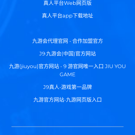
真人平台Web网页版
真人平台app下载地址
九游会代理官网 - 合作加盟官方
J9·九游会(中国)官方网站
九游(jiuyou)官方网站 - 9 游官网唯一入口 JIU YOU
GAME
J9真人-游戏第一品牌
九游官方网站-九游网页版入口