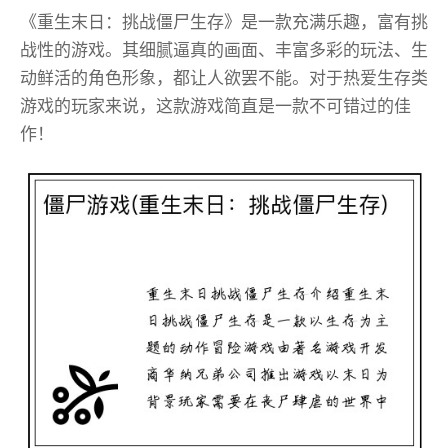
《重生末日：挑战僵尸生存》是一款充满乐趣，富有挑
战性的游戏。其细腻逼真的画面、丰富多彩的玩法、生
动鲜活的角色形象，都让人欲罢不能。对于热爱生存类
游戏的玩家来说，这款游戏简直是一款不可错过的佳
作！