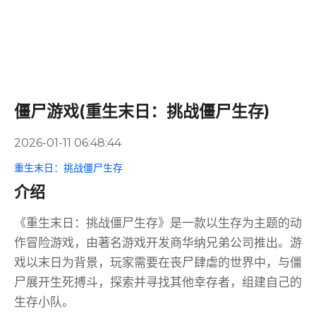
僵尸游戏(重生末日：挑战僵尸生存)
2026-01-11 06:48:44
重生末日：挑战僵尸生存
介绍
《重生末日：挑战僵尸生存》是一款以生存为主题的动
作冒险游戏，由著名游戏开发商华纳兄弟公司推出。游
戏以末日为背景，玩家需要在丧尸肆虐的世界中，与僵
尸展开生死搏斗，探索并寻找其他幸存者，组建自己的
生存小队。